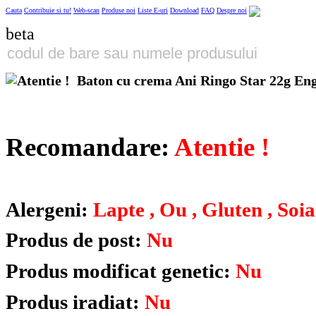
Cauta
Contribuie si tu!
Web-scan
Produse noi
Liste E-uri
Download
FAQ
Despre noi
beta
Baton cu crema Ani Ringo Star 22g En
Recomandare:
Atentie !
Alergeni:
Lapte , Ou , Gluten , Soia
Produs de post:
Nu
Produs modificat genetic:
Nu
Produs iradiat:
Nu