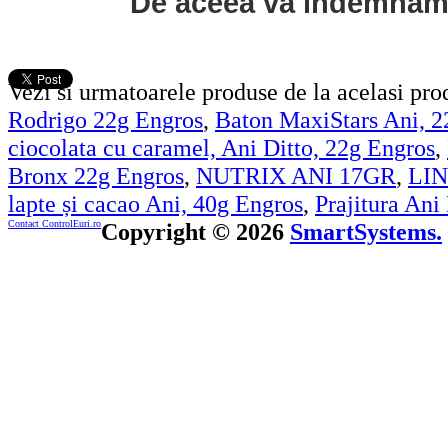
De aceea va indemnam s
Vezi si urmatoarele produse de la acelasi pr
Rodrigo 22g Engros
,
Baton MaxiStars Ani, 2
ciocolata cu caramel, Ani Ditto, 22g Engros
,
Bronx 22g Engros
,
NUTRIX ANI 17GR
,
LIN
lapte și cacao Ani, 40g Engros
,
Prajitura An
Contact ControlEuri.ro
Copyright © 2026
SmartSystems.