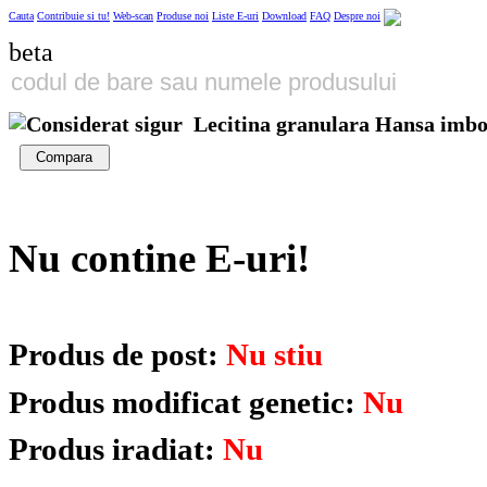
Cauta
Contribuie si tu!
Web-scan
Produse noi
Liste E-uri
Download
FAQ
Despre noi
beta
Lecitina granulara Hansa imbog
Compara
Nu contine E-uri!
Produs de post:
Nu stiu
Produs modificat genetic:
Nu
Produs iradiat:
Nu