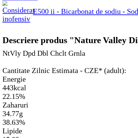
E500 ii - Bicarbonat de sodiu - S
Descriere produs "Nature Valley 
NtVly Dpd Dbl Chclt Grnla
Cantitate Zilnic Estimata - CZE* (adult):
Energie
443kcal
22.15%
Zaharuri
34.77g
38.63%
Lipide