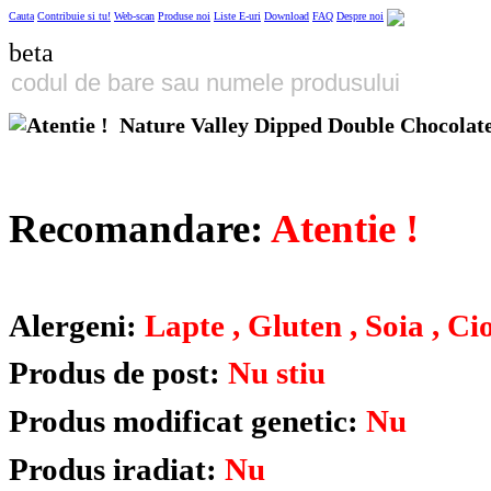
Cauta
Contribuie si tu!
Web-scan
Produse noi
Liste E-uri
Download
FAQ
Despre noi
beta
Nature Valley Dipped Double Chocolat
Recomandare:
Atentie !
Alergeni:
Lapte , Gluten , Soia , Ci
Produs de post:
Nu stiu
Produs modificat genetic:
Nu
Produs iradiat:
Nu