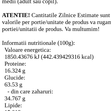
medii (adult sau copil).
ATENTIE!
Cantitatile Zilnice Estimate sunt
valorile per portie/unitate de produs va ruga
portiei/unitatii de produs. Va multumim!
Informatii nutritionale (100g):
Valoare energetica:
1850.43676 kJ (442.439429316 kcal)
Proteine:
16.324 g
Glucide:
63.53 g
- din care zaharuri:
34.767 g
Lipide: