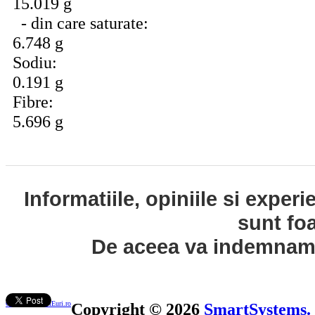
15.019 g
- din care saturate:
6.748 g
Sodiu:
0.191 g
Fibre:
5.696 g
Informatiile, opiniile si exper
sunt fo
De aceea va indemnam s
Contact ControlEuri.ro
Copyright © 2026
SmartSystems.