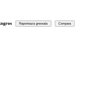
Engros
Raporteaza greseala
Compara