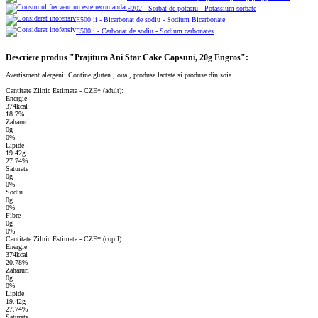
E202 - Sorbat de potasiu - Potassium sorbate
E500 ii - Bicarbonat de sodiu - Sodium Bicarbonate
E500 i - Carbonat de sodiu - Sodium carbonates
Descriere produs "Prajitura Ani Star Cake Capsuni, 20g Engros":
Avertisment alergeni: Contine gluten , oua , produse lactate si produse din soia.
Cantitate Zilnic Estimata - CZE* (adult):
Energie
374kcal
18.7%
Zaharuri
0g
0%
Lipide
19.42g
27.74%
Saturate
0g
0%
Sodiu
0g
0%
Fibre
0g
0%
Cantitate Zilnic Estimata - CZE* (copil):
Energie
374kcal
20.78%
Zaharuri
0g
0%
Lipide
19.42g
27.74%
Saturate