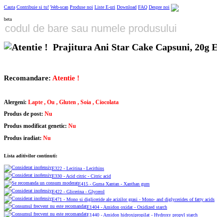
Cauta
Contribuie si tu!
Web-scan
Produse noi
Liste E-uri
Download
FAQ
Despre noi
beta
Prajitura Ani Star Cake Capsuni, 20g 
Recomandare:
Atentie !
Alergeni:
Lapte , Ou , Gluten , Soia , Ciocolata
Produs de post:
Nu
Produs modificat genetic:
Nu
Produs iradiat:
Nu
Lista aditivilor continuti:
E322 - Lecitina - Lecithins
E330 - Acid citric - Citric acid
E415 - Guma Xantan - Xanthan gum
E422 - Glicerina - Glycerol
E471 - Mono si digliceride ale acizilor grasi - Mono- and diglycerides of fatty acids
E1404 - Amidon oxidat - Oxidized starch
E1440 - Amidon hidroxipropilat - Hydroxy propyl starch