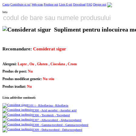
Cauta
Contribuie si tu!
Web-scan
Produse noi
Liste E-uri
Download
FAQ
Despre noi
beta
Supliment pentru inlocuirea me
Recomandare:
Considerat sigur
Alergeni:
Lapte , Ou , Gluten , Ciocolata , Crom
Produs de post:
Nu
Produs modificat genetic:
Nu stiu
Produs iradiat:
Nu
Lista aditivilor continuti:
E101 i - Riboflavina - Riboflavin
E300 - Acid ascorbic - Ascorbic acid
E306 - Tocoferoli - Tocopherol
E307 - Alfa-tocoferol - Alpha-tocopherol
E308 - Gamma-tocoferol - Gamma-tocopherol
E309 - Delta-tocoferol - Delta-tocopherol