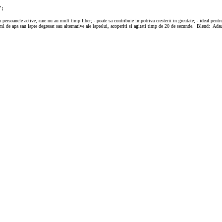
":
u persoanele active, care nu au mult timp liber; - poate sa contribuie impotriva cresterii in greutate; - ideal pentr
 de apa sau lapte degresat sau alternative ale laptelui, acoperiti si agitati timp de 20 de secunde. Blend: Adaug