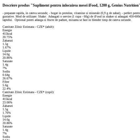
Descriere produs "Supliment pentru inlocuirea mesei iFood, 1200 g, Genius Nutrition
- preparare rapida, in cateva secunde; - bogat in proteine, vitamine si minerale (0,9 g de zahar); - perfect pentr
gustative. Mod de utilizare: Shake: Adaugati o servire (1 cupa - 60g) de iFood in shaker si adaugati 450-600ml
laptelui. Optional puteti adauga si fructe de padure, mixarea se face in blender timp de cateva secunde.
Cantitate Zilnic Estimata - CZE* (adult):
Energie
415kcal
20.75%
Zaharuri
1.5g
1.67%
Lipide
14.6g
20.86%
Saturate
1.4g
7%
Sodiu
0.64g
26.67%
Fibre
5.6g
22.4%
Cantitate Zilnic Estimata - CZE* (copil):
Energie
415kcal
23.06%
Zaharuri
1.5g
1.76%
Lipide
14.6g
20.86%
Saturate
1.4g
7%
Sodiu