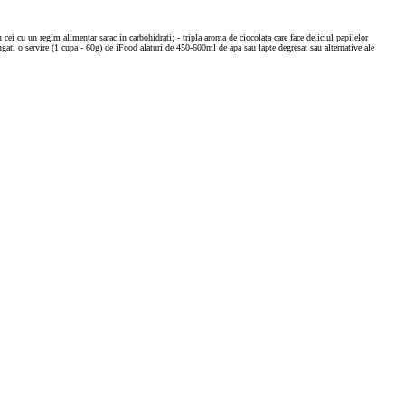
u cei cu un regim alimentar sarac in carbohidrati; - tripla aroma de ciocolata care face deliciul papilelor
ati o servire (1 cupa - 60g) de iFood alaturi de 450-600ml de apa sau lapte degresat sau alternative ale