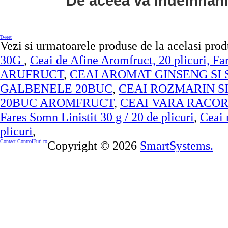
De aceea va indemnam s
Tweet
Vezi si urmatoarele produse de la acelasi pro
30G
,
Ceai de Afine Aromfruct, 20 plicuri, Fa
ARUFRUCT
,
CEAI AROMAT GINSENG SI 
GALBENELE 20BUC
,
CEAI ROZMARIN SI
20BUC AROMFRUCT
,
CEAI VARA RACOR
Fares Somn Linistit 30 g / 20 de plicuri
,
Ceai 
plicuri
,
Contact ControlEuri.ro
Copyright © 2026
SmartSystems.