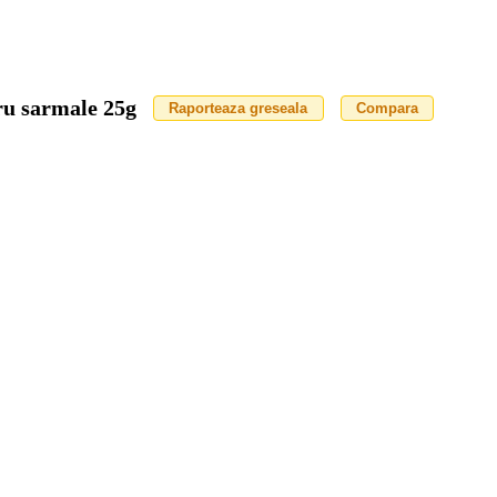
ru sarmale 25g
Raporteaza greseala
Compara