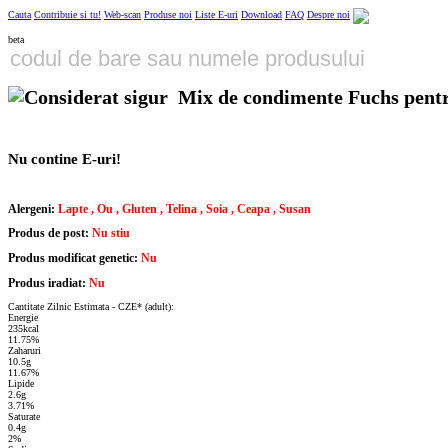
Cauta
Contribuie si tu!
Web-scan
Produse noi
Liste E-uri
Download
FAQ
Despre noi
beta
Mix de condimente Fuchs pent
Nu contine E-uri!
Alergeni:
Lapte , Ou , Gluten , Telina , Soia , Ceapa , Susan
Produs de post:
Nu stiu
Produs modificat genetic:
Nu
Produs iradiat:
Nu
Cantitate Zilnic Estimata - CZE* (adult):
Energie
235kcal
11.75%
Zaharuri
10.5g
11.67%
Lipide
2.6g
3.71%
Saturate
0.4g
2%