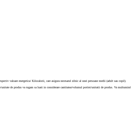
espectiv valoare energetica/ Kilocalorii, care asigura necesarul zilnic al unei persoane medii (adult sau copil).
ie/unitate de produs va rugam sa luati in considerare cantitatea/volumul portiei/unitatii de produs. Va multumim