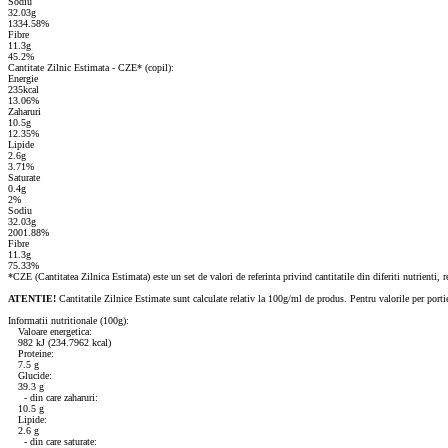
Sodiu
32.03g
1334.58%
Fibre
11.3g
45.2%
Cantitate Zilnic Estimata - CZE* (copil):
Energie
235kcal
13.06%
Zaharuri
10.5g
12.35%
Lipide
2.6g
3.71%
Saturate
0.4g
2%
Sodiu
32.03g
2001.88%
Fibre
11.3g
75.33%
*CZE (Cantitatea Zilnica Estimata) este un set de valori de referinta privind cantitatile din diferiti nutrienti, r
ATENTIE!
Cantitatile Zilnice Estimate sunt calculate relativ la 100g/ml de produs. Pentru valorile per port
Informatii nutritionale (100g):
Valoare energetica:
982 kJ (234.7962 kcal)
Proteine:
7.5 g
Glucide:
39.3 g
- din care zaharuri:
10.5 g
Lipide:
2.6 g
- din care saturate: