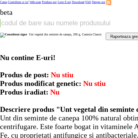
Cauta
Contribuie si tu!
Web-scan
Produse noi
Liste E-uri
Download
FAQ
Despre noi
beta
Unt vegetal din seminte de canepa, 200 g, Carmita Classic
Raporteaza gre
Nu contine E-uri!
Produs de post:
Nu stiu
Produs modificat genetic:
Nu stiu
Produs iradiat:
Nu
Descriere produs "Unt vegetal din seminte 
Unt din seminte de canepa 100% natural obtinu
centrifugare. Este foarte bogat in vitaminele 
Fe, cu proprietati antifungice si antibacteriale