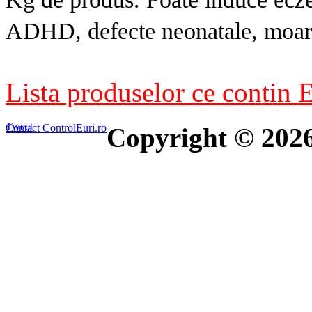
ADHD, defecte neonatale, moarte
Lista produselor ce contin
Tweet
Contact ControlEuri.ro
Copyright © 202