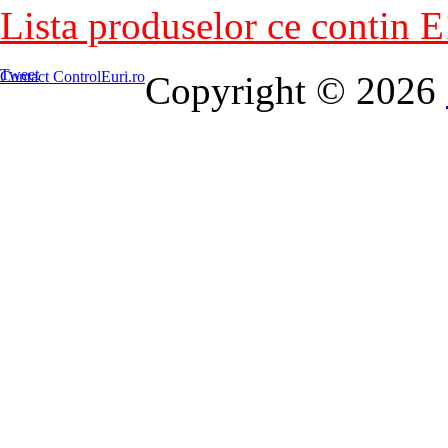
Lista produselor ce contin 
Tweet
Contact ControlEuri.ro
Copyright © 2026