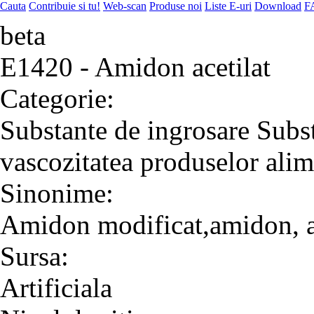
Cauta
Contribuie si tu!
Web-scan
Produse noi
Liste E-uri
Download
F
beta
E1420 - Amidon acetilat
Categorie:
Substante de ingrosare
Subst
vascozitatea produselor alim
Sinonime:
Amidon modificat,amidon, 
Sursa:
Artificiala