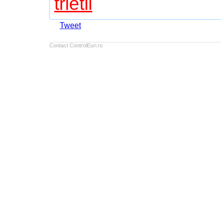
trietil
Tweet
Contact ControlEuri.ro