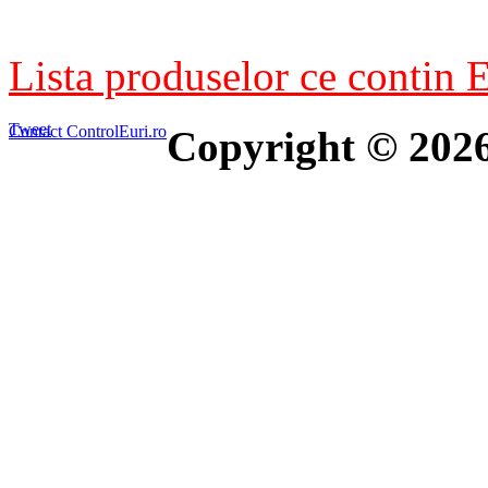
Lista produselor ce contin E
Tweet
Contact ControlEuri.ro
Copyright © 202