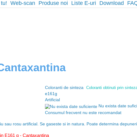
 tu!
Web-scan
Produse noi
Liste E-uri
Download
FA
beta
 Cantaxantina
Coloranti de sinteza
Coloranti obtinuti prin sintez
e161g
Artificial
Nu exista date sufic
Consumul frecvent nu este recomandat
u sau rosu artificial. Se gaseste si in natura. Poate determina depuneri
tin E161 g - Cantaxantina