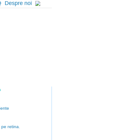
Q
Despre noi
a
iente
 pe retina.