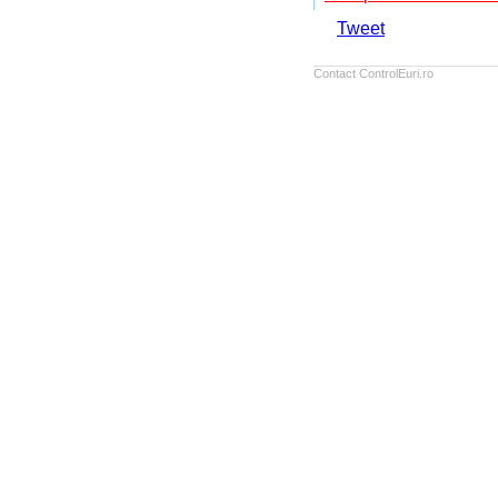
Tweet
Contact ControlEuri.ro