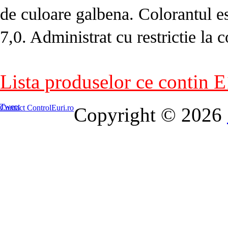
de culoare galbena. Colorantul es
7,0. Administrat cu restrictie la c
Lista produselor ce contin E
Tweet
Contact ControlEuri.ro
Copyright © 2026