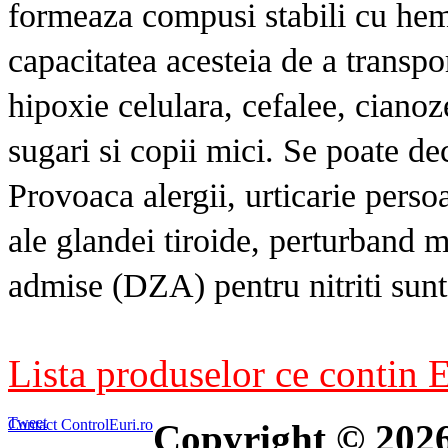
formeaza compusi stabili cu h
capacitatea acesteia de a transpo
hipoxie celulara, cefalee, cianoz
sugari si copii mici. Se poate d
Provoaca alergii, urticarie perso
ale glandei tiroide, perturband 
admise (DZA) pentru nitriti sun
Lista produselor ce contin E
Tweet
Contact ControlEuri.ro
Copyright © 202