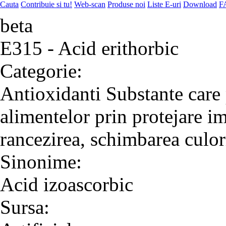
Cauta
Contribuie si tu!
Web-scan
Produse noi
Liste E-uri
Download
F
beta
E315 - Acid erithorbic
Categorie:
Antioxidanti
Substante care 
alimentelor prin protejare i
rancezirea, schimbarea culor
Sinonime:
Acid izoascorbic
Sursa: