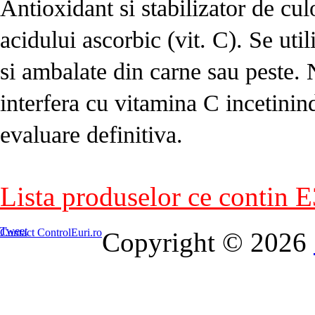
Antioxidant si stabilizator de culo
acidului ascorbic (vit. C). Se ut
si ambalate din carne sau peste. 
interfera cu vitamina C incetinin
evaluare definitiva.
Lista produselor ce contin E
Tweet
Contact ControlEuri.ro
Copyright © 2026