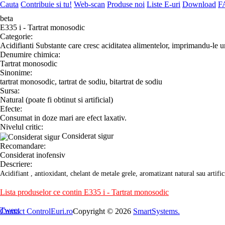
Cauta
Contribuie si tu!
Web-scan
Produse noi
Liste E-uri
Download
F
beta
E335 i - Tartrat monosodic
Categorie:
Acidifianti
Substante care cresc aciditatea alimentelor, imprimandu-le u
Denumire chimica:
Tartrat monosodic
Sinonime:
tartrat monosodic, tartrat de sodiu, bitartrat de sodiu
Sursa:
Natural (poate fi obtinut si artificial)
Efecte:
Consumat in doze mari are efect laxativ.
Nivelul critic:
Considerat sigur
Recomandare:
Considerat inofensiv
Descriere:
Acidifiant , antioxidant, chelant de metale grele, aromatizant natural sau artific
Lista produselor ce contin E335 i - Tartrat monosodic
Tweet
Contact ControlEuri.ro
Copyright © 2026
SmartSystems.