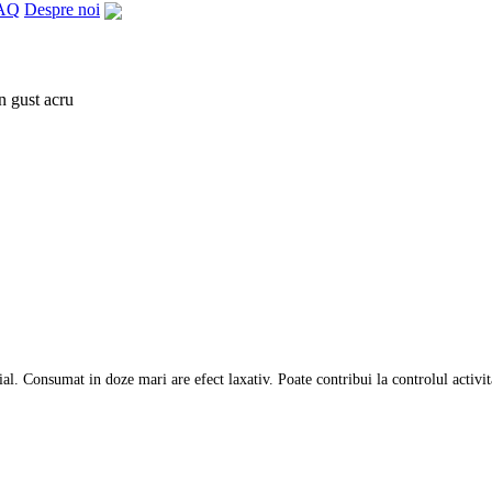
AQ
Despre noi
n gust acru
ial. Consumat in doze mari are efect laxativ. Poate contribui la controlul activita