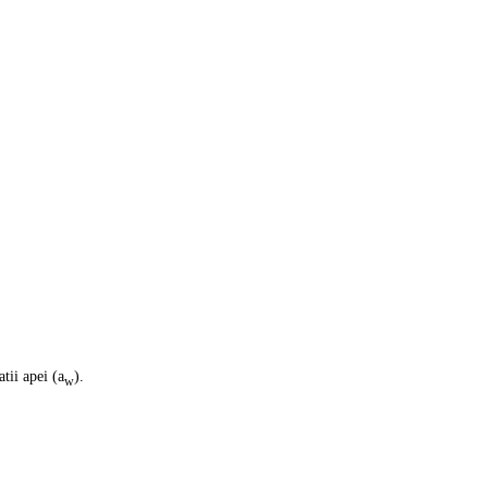
tii apei (a
).
w