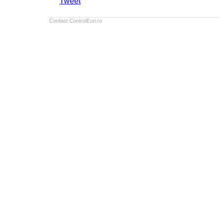
Tweet
Contact ControlEuri.ro