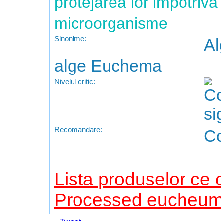
protejarea lor impotriva
microorganisme
Sinonime:
Al
alge Euchema
Nivelul critic:
Recomandare:
Co
Lista produselor ce 
Processed eucheu