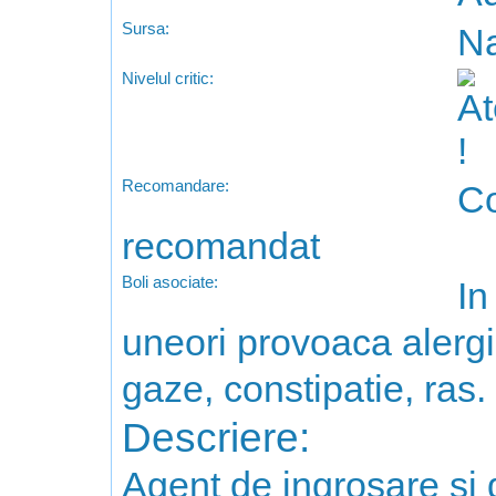
Sursa:
Na
Nivelul critic:
Recomandare:
Co
recomandat
Boli asociate:
In
uneori provoaca alergii
gaze, constipatie, ras.
Descriere:
Agent de ingrosare si 