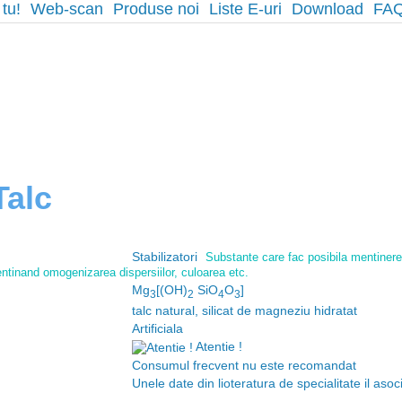
 tu!
Web-scan
Produse noi
Liste E-uri
Download
FA
beta
Talc
Stabilizatori
Substante care fac posibila mentinerea 
ntinand omogenizarea dispersiilor, culoarea etc.
Mg
[(OH)
SiO
O
]
3
2
4
3
talc natural, silicat de magneziu hidratat
Artificiala
Atentie !
Consumul frecvent nu este recomandat
Unele date din lioteratura de specialitate il aso