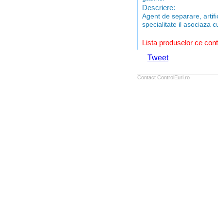
Descriere:
Agent de separare, artific
specialitate il asociaza c
Lista produselor ce cont
Tweet
Contact ControlEuri.ro