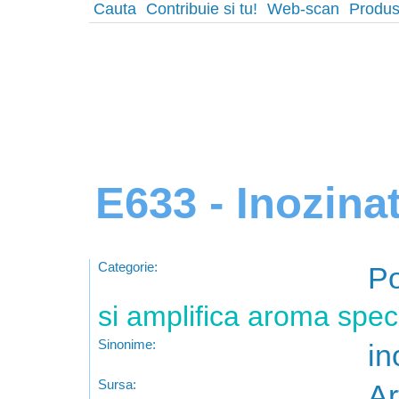
Cauta
Contribuie si tu!
Web-scan
Produs
E633 - Inozinat
Categorie:
Po
si amplifica aroma speci
Sinonime:
in
Sursa:
Ar