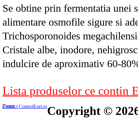
Se obtine prin fermentatia unei s
alimentare osmofile sigure si ade
Trichosporonoides megachilensis,
Cristale albe, inodore, nehigrosc
indulcire de aproximativ 60-80%
Lista produselor ce contin E
Tweet
Contact ControlEuri.ro
Copyright © 202