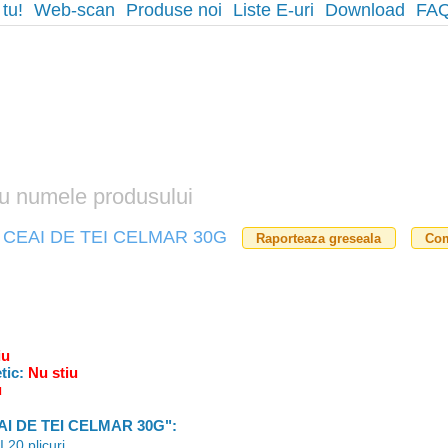
 tu!
Web-scan
Produse noi
Liste E-uri
Download
FA
beta
CEAI DE TEI CELMAR 30G
Raporteaza greseala
Co
iu
tic:
Nu stiu
u
EAI DE TEI CELMAR 30G":
20 plicuri.