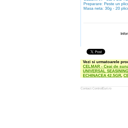
Preparare: Peste un plicu
Masa neta: 30g - 20 plic
Info
Vezi si urmatoarele pr
CELMAR - Ceai de suna
UNIVERSAL SEASININ
ECHINACEA 42.5GR
,
CE
Contact ControlEuri.ro