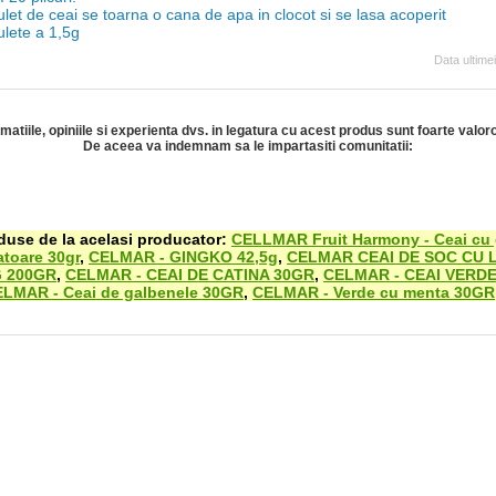
let de ceai se toarna o cana de apa in clocot si se lasa acoperit
ulete a 1,5g
Data ultime
rmatiile, opiniile si experienta dvs. in legatura cu acest produs sunt foarte valor
De aceea va indemnam sa le impartasiti comunitatii:
oduse de la acelasi producator:
CELLMAR Fruit Harmony - Ceai cu
toare 30gr
,
CELMAR - GINGKO 42,5g
,
CELMAR CEAI DE SOC CU 
G 200GR
,
CELMAR - CEAI DE CATINA 30GR
,
CELMAR - CEAI VERD
LMAR - Ceai de galbenele 30GR
,
CELMAR - Verde cu menta 30GR