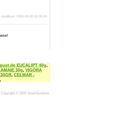
i modificari: 0000-00-00 00:00:00
oase!
 gust de EUCALIPT 40g
,
LAMAIE 30g
,
VIGORA
E30GR
,
CELMAR -
,
Copyright © 2026
SmartSystems.