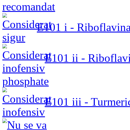
E101 i - Riboflavina
E101 ii - Riboflav
phosphate
E101 iii - Turmeri