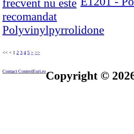
E1201 - Pol
Polyvinylpyrrolidone
<<
<
1
2
3
4
5
>
>>
Contact ControlEuri.ro
Copyright © 202