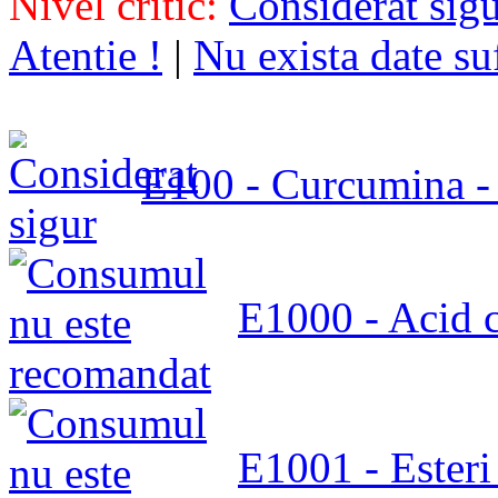
Nivel critic:
Considerat sig
Atentie !
|
Nu exista date su
E100 - Curcumina -
E1000 - Acid c
E1001 - Esteri 