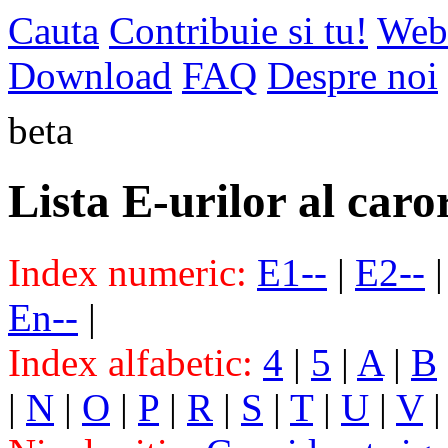
Cauta
Contribuie si tu!
Web
Download
FAQ
Despre noi
beta
Lista E-urilor al caro
Index numeric:
E1--
|
E2--
En--
|
Index alfabetic:
4
|
5
|
A
|
B
|
N
|
O
|
P
|
R
|
S
|
T
|
U
|
V