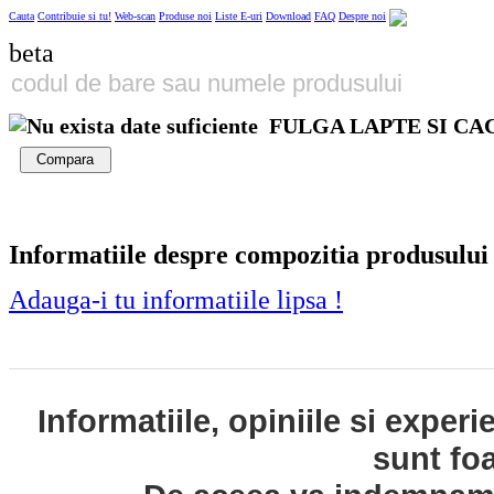
Cauta
Contribuie si tu!
Web-scan
Produse noi
Liste E-uri
Download
FAQ
Despre noi
beta
FULGA LAPTE SI CA
Compara
Informatiile despre compozitia produsului
Adauga-i tu informatiile lipsa !
Informatiile, opiniile si exper
sunt fo