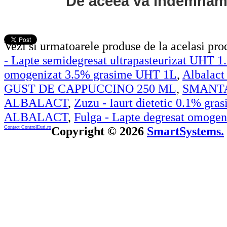
De aceea va indemnam s
Vezi si urmatoarele produse de la acelasi pr
- Lapte semidegresat ultrapasteurizat UHT 
omogenizat 3.5% grasime UHT 1L
,
Albalact
GUST DE CAPPUCCINO 250 ML
,
SMANTA
ALBALACT
,
Zuzu - Iaurt dietetic 0.1% gr
ALBALACT
,
Fulga - Lapte degresat omoge
Contact ControlEuri.ro
Copyright © 2026
SmartSystems.