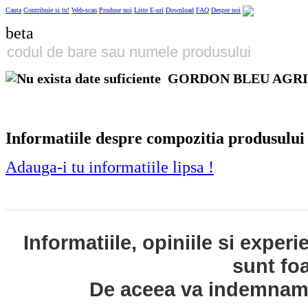
Cauta
Contribuie si tu!
Web-scan
Produse noi
Liste E-uri
Download
FAQ
Despre noi
beta
GORDON BLEU AGR
Informatiile despre compozitia produsului
Adauga-i tu informatiile lipsa !
Informatiile, opiniile si exper
sunt fo
De aceea va indemnam s