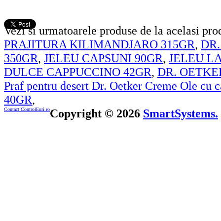
Vezi si urmatoarele produse de la acelasi pr
PRAJITURA KILIMANDJARO 315GR
,
DR.
350GR
,
JELEU CAPSUNI 90GR
,
JELEU L
DULCE CAPPUCCINO 42GR
,
DR. OETKE
Praf pentru desert Dr. Oetker Creme Ole cu 
40GR
,
Contact ControlEuri.ro
Copyright © 2026
SmartSystems.