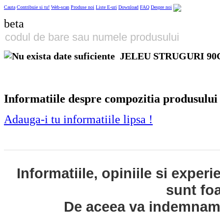
Cauta
Contribuie si tu!
Web-scan
Produse noi
Liste E-uri
Download
FAQ
Despre noi
beta
JELEU STRUGURI 90
Informatiile despre compozitia produsului
Adauga-i tu informatiile lipsa !
Informatiile, opiniile si exper
sunt fo
De aceea va indemnam s