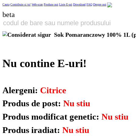
Cauta
Contribuie si tu!
Web-scan
Produse noi
Liste E-uri
Download
FAQ
Despre noi
beta
Sok Pomaranczowy 100% 1L (p
Nu contine E-uri!
Alergeni:
Citrice
Produs de post:
Nu stiu
Produs modificat genetic:
Nu stiu
Produs iradiat:
Nu stiu