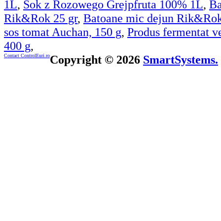
1L
,
Sok z Rozowego Grejpfruta 100% 1L
,
Ba
Rik&Rok 25 gr
,
Batoane mic dejun Rik&Rok
sos tomat Auchan, 150 g
,
Produs fermentat v
400 g
,
Contact ControlEuri.ro
Copyright © 2026
SmartSystems.