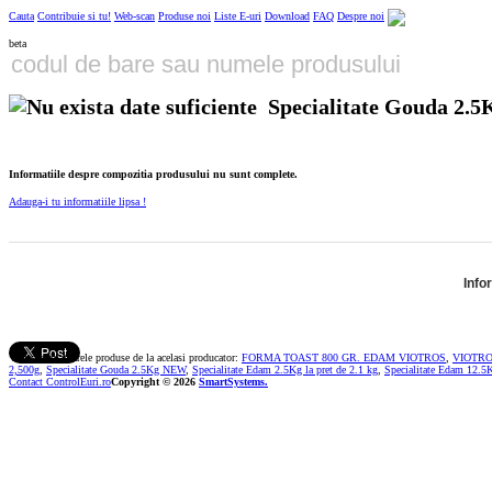
Cauta
Contribuie si tu!
Web-scan
Produse noi
Liste E-uri
Download
FAQ
Despre noi
beta
Specialitate Gouda 2.5K
Informatiile despre compozitia produsului nu sunt complete.
Adauga-i tu informatiile lipsa !
Info
Vezi si urmatoarele produse de la acelasi producator:
FORMA TOAST 800 GR. EDAM VIOTROS
,
VIOTRO
2,500g
,
Specialitate Gouda 2.5Kg NEW
,
Specialitate Edam 2.5Kg la pret de 2.1 kg
,
Specialitate Edam 12.5
Contact ControlEuri.ro
Copyright © 2026
SmartSystems.