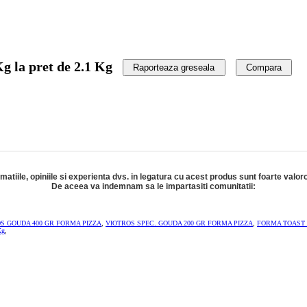
g la pret de 2.1 Kg
Raporteaza greseala
Compara
rmatiile, opiniile si experienta dvs. in legatura cu acest produs sunt foarte valor
De aceea va indemnam sa le impartasiti comunitatii:
S GOUDA 400 GR FORMA PIZZA
,
VIOTROS SPEC. GOUDA 200 GR FORMA PIZZA
,
FORMA TOAST 
Kg
,