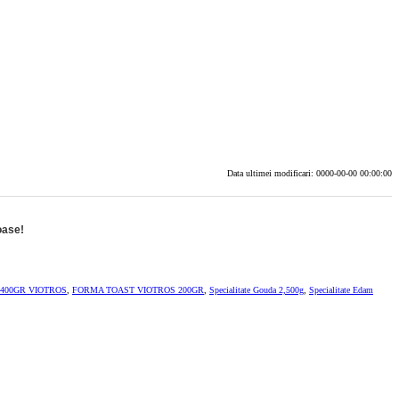
Data ultimei modificari: 0000-00-00 00:00:00
oase!
400GR VIOTROS
,
FORMA TOAST VIOTROS 200GR
,
Specialitate Gouda 2,500g
,
Specialitate Edam