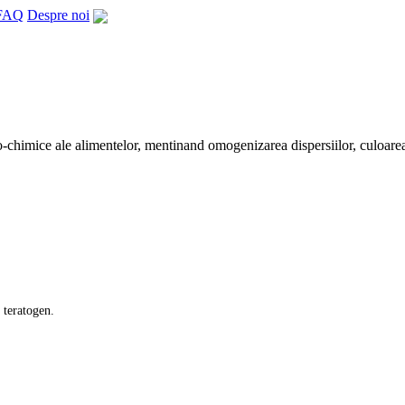
FAQ
Despre noi
co-chimice ale alimentelor, mentinand omogenizarea dispersiilor, culoarea
t teratogen.