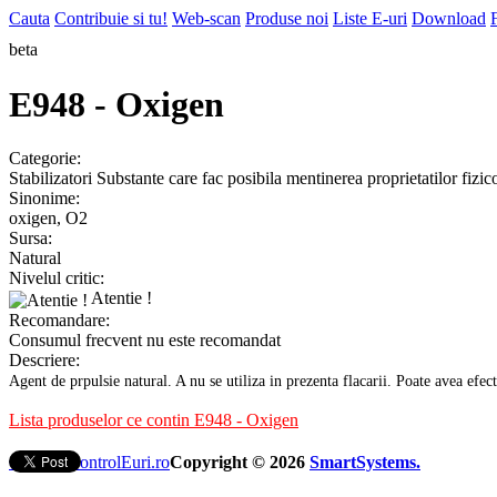
Cauta
Contribuie si tu!
Web-scan
Produse noi
Liste E-uri
Download
beta
E948 - Oxigen
Categorie:
Stabilizatori
Substante care fac posibila mentinerea proprietatilor fizi
Sinonime:
oxigen, O2
Sursa:
Natural
Nivelul critic:
Atentie !
Recomandare:
Consumul frecvent nu este recomandat
Descriere:
Agent de prpulsie natural. A nu se utiliza in prezenta flacarii. Poate avea efec
Lista produselor ce contin E948 - Oxigen
Contact ControlEuri.ro
Copyright © 2026
SmartSystems.