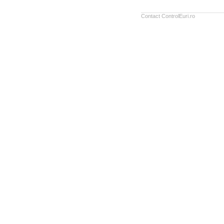
Contact ControlEuri.ro