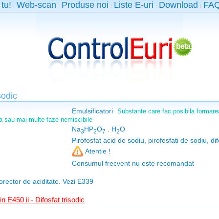
 tu!
Web-scan
Produse noi
Liste E-uri
Download
FA
beta
sodic
Emulsificatori
Substante care fac posibila formare
 sau mai multe faze nemiscibile
Na
HP
O
. H
O
3
2
7
2
Pirofosfat acid de sodiu, pirofosfati de sodiu, di
Atentie !
Consumul frecvent nu este recomandat
corector de aciditate. Vezi
E339
n E450 ii - Difosfat trisodic