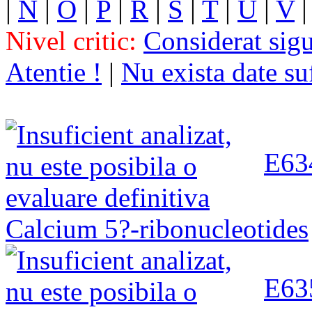
|
N
|
O
|
P
|
R
|
S
|
T
|
U
|
V
Nivel critic:
Considerat sig
Atentie !
|
Nu exista date su
E634
Calcium 5?-ribonucleotides
E635