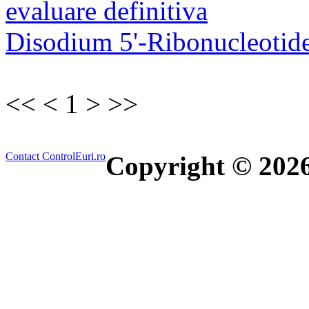
Disodium 5'-Ribonucleotid
<<
<
1
>
>>
Contact ControlEuri.ro
Copyright © 202