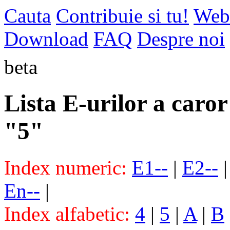
Cauta
Contribuie si tu!
Web
Download
FAQ
Despre noi
beta
Lista E-urilor a caror
"5"
Index numeric:
E1--
|
E2--
En--
|
Index alfabetic:
4
|
5
|
A
|
B