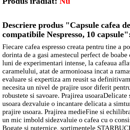
Produs iradiat:
Nu
Descriere produs "Capsule cafea de
compatibile Nespresso, 10 capsule"
Fiecare cafea espresso creata pentru tine a po
dorinta de a gasi amestecul perfect de boabe d
luni de experimentari intense, la cafeaua afl
caramelului, atat de armonioasa incat a rama
evaluare si expertiza am reusit sa definitiv
necesita un nivel de prajire usor diferit pent
robustete si savoare. Prajirea usoaraDelicat
usoara dezvaluie o incantare delicata a simtur
prajire usoara. Prajirea medieFine si echil
un mic imbold sidezvaluie o cafea cu o consis
Bogate si puternice, sortimentele STARBUCKS