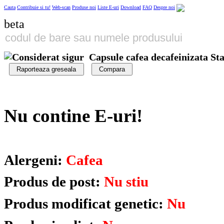
Cauta
Contribuie si tu!
Web-scan
Produse noi
Liste E-uri
Download
FAQ
Despre noi
beta
Capsule cafea decafeinizata St
Raporteaza greseala
Compara
Nu contine E-uri!
Alergeni:
Cafea
Produs de post:
Nu stiu
Produs modificat genetic:
Nu