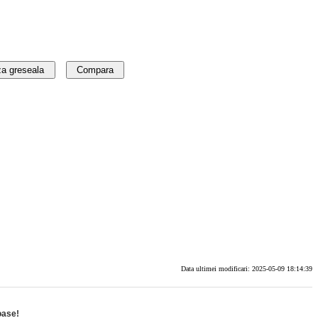
a greseala
Compara
Data ultimei modificari: 2025-05-09 18:14:39
oase!