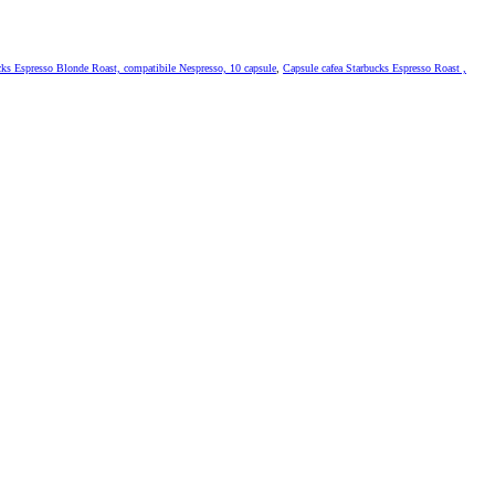
cks Espresso Blonde Roast, compatibile Nespresso, 10 capsule
,
Capsule cafea Starbucks Espresso Roast ,