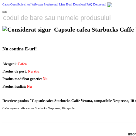
Cauta
Contribuie si tu!
Web-scan
Produse noi
Liste E-uri
Download
FAQ
Despre noi
beta
Capsule cafea Starbucks Caffe 
Nu contine E-uri!
Alergeni:
Cafea
Produs de post:
Nu stiu
Produs modificat genetic:
Nu
Produs iradiat:
Nu
Descriere produs "Capsule cafea Starbucks Caffe Verona, compatibile Nespresso, 10 
Cafea capsule caffe verona Starbucks Nespresso, 10 capsule
Info