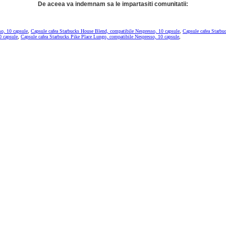
De aceea va indemnam sa le impartasiti comunitatii:
so, 10 capsule
,
Capsule cafea Starbucks House Blend, compatibile Nespresso, 10 capsule
,
Capsule cafea Starbu
0 capsule
,
Capsule cafea Starbucks Pike Place Lungo, compatibile Nespresso, 10 capsule
,