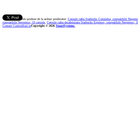
Vezi si urmatoarele produse de la acelasi producator:
Capsule cafea Starbucks Columbia, compatibile Nespres
compatibile Nespresso, 10 capsule
,
Capsule cafea decafeinizata Starbucks Espresso, compatibile Nespresso, 1
Contact ControlEuri.ro
Copyright © 2026
SmartSystems.