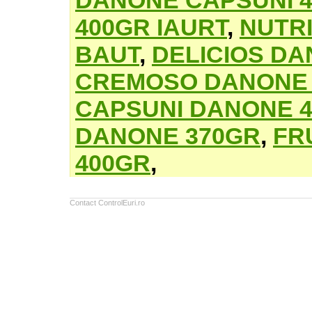
DANONE CAPSUNI 
400GR IAURT
,
NUTR
BAUT
,
DELICIOS DA
CREMOSO DANONE 
CAPSUNI DANONE 
DANONE 370GR
,
FR
400GR
,
Contact ControlEuri.ro