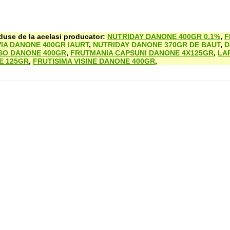
oduse de la acelasi producator:
NUTRIDAY DANONE 400GR 0.1%
,
F
VIA DANONE 400GR IAURT
,
NUTRIDAY DANONE 370GR DE BAUT
,
D
O DANONE 400GR
,
FRUTMANIA CAPSUNI DANONE 4X125GR
,
LA
E 125GR
,
FRUTISIMA VISINE DANONE 400GR
,