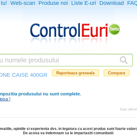
 tu!
Web-scan
Produse noi
Liste E-uri
Download
FA
beta
Raporteaza greseala
Compara
ONE CAISE 400GR
ompozitia produsului nu sunt complete.
ipsa !
Data ultime
rmatiile, opiniile si experienta dvs. in legatura cu acest produs sunt foarte valor
De aceea va indemnam sa le impartasiti comunitatii: