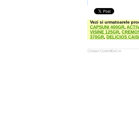
Vezi si urmatoarele pr
CAPSUNI 400GR
,
ACTI
VISINE 125GR
,
CREMOS
370GR
,
DELICIOS CAIS
Contact ControlEuri.ro