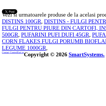
Vezi si urmatoarele produse de la acelasi pr
DISTINS 100GR
,
DISTINS - FULGI PENT
FULGI PENTRU PIURE DIN CARTOFI, I
500GR
,
PUFARINI PUFI DUFI 45GR
,
PUFA
CORN FLAKES FULGI PORUMB BIOFLA
LEGUME 1000GR
,
Contact ControlEuri.ro
Copyright © 2026
SmartSystems.