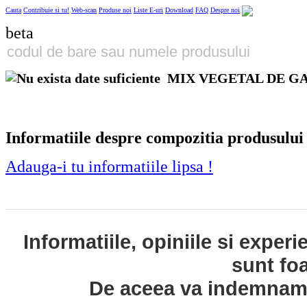
Cauta
Contribuie si tu!
Web-scan
Produse noi
Liste E-uri
Download
FAQ
Despre noi
beta
MIX VEGETAL DE G
Informatiile despre compozitia produsului
Adauga-i tu informatiile lipsa !
Informatiile, opiniile si exper
sunt fo
De aceea va indemnam s