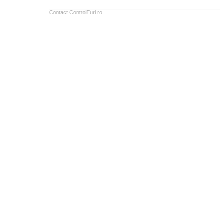
Contact ControlEuri.ro