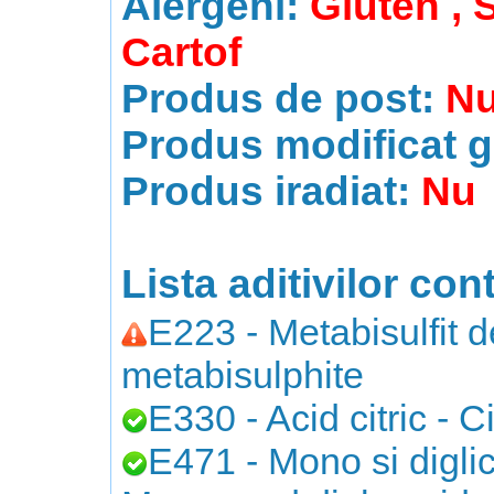
Alergeni:
Gluten , S
Cartof
Produs de post:
N
Produs modificat g
Produs iradiat:
Nu
Lista aditivilor cont
E223 - Metabisulfit 
metabisulphite
E330 - Acid citric - Ci
E471 - Mono si diglice