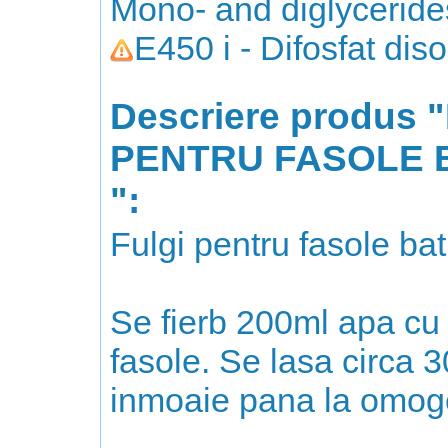
Mono- and diglycerides
E450 i - Difosfat di
Descriere produs 
PENTRU FASOLE B
":
Fulgi pentru fasole bat
Se fierb 200ml apa cu 
fasole. Se lasa circa
inmoaie pana la omoge