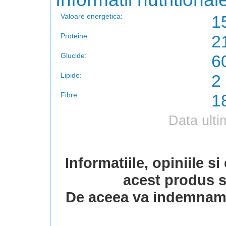
Valoare energetica:
1
Proteine:
2
Glucide:
6
Lipide:
2
Fibre:
1
Data ulti
Informatiile, opiniile s
acest produs s
De aceea va indemnam s