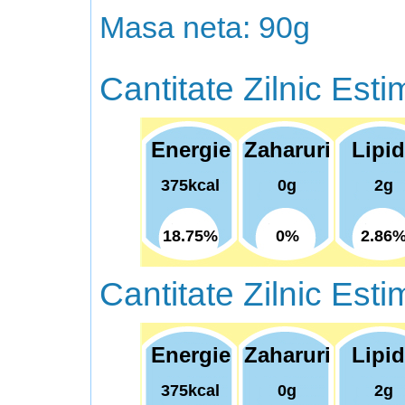
Masa neta: 90g
Cantitate Zilnic Esti
Energie
Zaharuri
Lipi
375kcal
0g
2g
18.75%
0%
2.86
Cantitate Zilnic Esti
Energie
Zaharuri
Lipi
375kcal
0g
2g