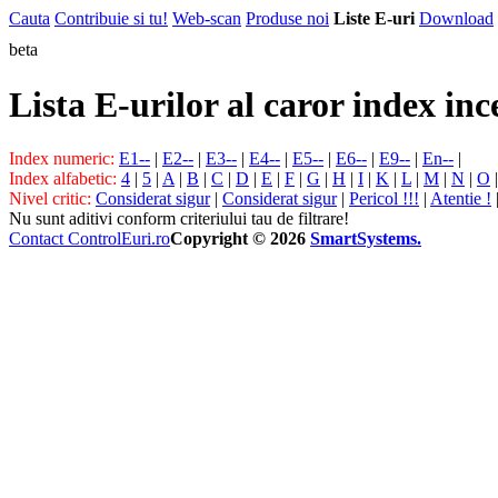
Cauta
Contribuie si tu!
Web-scan
Produse noi
Liste E-uri
Download
beta
Lista E-urilor al caror index in
Index numeric:
E1--
|
E2--
|
E3--
|
E4--
|
E5--
|
E6--
|
E9--
|
En--
|
Index alfabetic:
4
|
5
|
A
|
B
|
C
|
D
|
E
|
F
|
G
|
H
|
I
|
K
|
L
|
M
|
N
|
O
Nivel critic:
Considerat sigur
|
Considerat sigur
|
Pericol !!!
|
Atentie !
Nu sunt aditivi conform criteriului tau de filtrare!
Contact ControlEuri.ro
Copyright © 2026
SmartSystems.