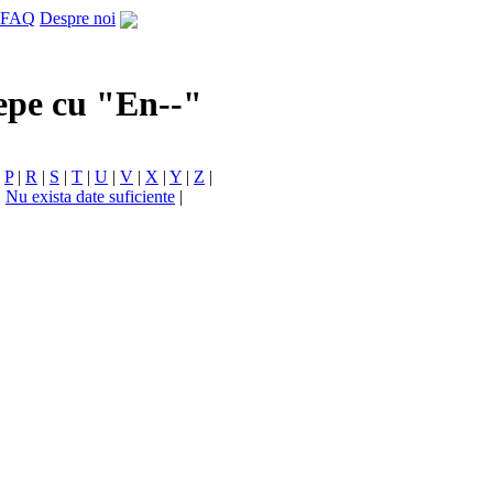
FAQ
Despre noi
cepe cu "En--"
|
P
|
R
|
S
|
T
|
U
|
V
|
X
|
Y
|
Z
|
|
Nu exista date suficiente
|