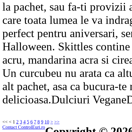
la pachet, sau fa-ti provizii
care toata lumea le va indrag
perfect pentru aniversari, se
Halloween. Skittles contine
acru, mandarina acra si cire
Un curcubeu nu arata ca altu
alt pachet, asa ca bucura-t
delicioasa.Dulciuri VeganeD
<<
<
1
2
3
4
5
6
7
8
9
10
>
>>
Contact ControlEuri.ro
Copyright © 202