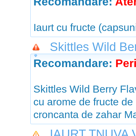
Recomandare:
Aten
Iaurt cu fructe (capsun
Skittles Wild B
Recomandare:
Peri
Skittles Wild Berry F
cu arome de fructe de 
croncanta de zahar M
IAURT TNUVA 