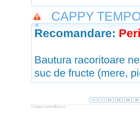
CAPPY TEMPO 
Recomandare:
Peri
Bautura racoritoare 
suc de fructe (mere, pi
<<
<
52
53
54
55
Contact ControlEuri.ro