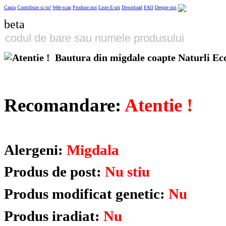
Cauta
Contribuie si tu!
Web-scan
Produse noi
Liste E-uri
Download
FAQ
Despre noi
beta
Bautura din migdale coapte Naturli Eco
Recomandare:
Atentie !
Alergeni:
Migdala
Produs de post:
Nu stiu
Produs modificat genetic:
Nu
Produs iradiat:
Nu