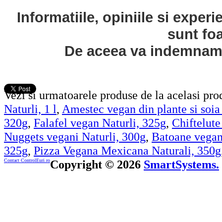
Informatiile, opiniile si exper
sunt fo
De aceea va indemnam s
Vezi si urmatoarele produse de la acelasi pr
Naturli, 1 l
,
Amestec vegan din plante si soia 
320g
,
Falafel vegan Naturli, 325g
,
Chiftelute
Nuggets vegani Naturli, 300g
,
Batoane vegan
325g
,
Pizza Vegana Mexicana Naturali, 350g
Contact ControlEuri.ro
Copyright © 2026
SmartSystems.