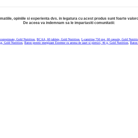
rmatiile, opiniile si experienta dvs. in legatura cu acest produs sunt foarte valor
De aceea va indemnam sa le impartasiti comunitatii:
 comprimate, Gold Nutrition
,
BCAA, 60 tablete, Gold Nutrition
,
L-carnitine 750 mg, 60 capsule, Gold Nutriti
kg, Gold Nutrition
,
Baton proteic energizant Extreme cu aroma de iaurt si piersici, 46 g, Gold Nutrition
,
Baton 