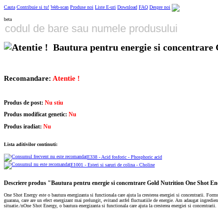
Cauta
Contribuie si tu!
Web-scan
Produse noi
Liste E-uri
Download
FAQ
Despre noi
beta
Bautura pentru energie si concentrare
Recomandare:
Atentie !
Produs de post:
Nu stiu
Produs modificat genetic:
Nu
Produs iradiat:
Nu
Lista aditivilor continuti:
E338 - Acid fosforic - Phosphoric acid
E1001 - Esteri si saruri de colina - Choline
Descriere produs "Bautura pentru energie si concentrare Gold Nutrition One Shot En
One Shot Energy este o bautura energizanta si functionala care ajuta la cresterea energiei si concentrarii. Form
guarana, care are un efect energizant mai prelungit, evitand astfel fluctuatiile de energie. Am adaugat ingredi
situatie./nOne Shot Energy, o bautura energizanta si functionala care ajuta la cresterea energiei si concentrarii.