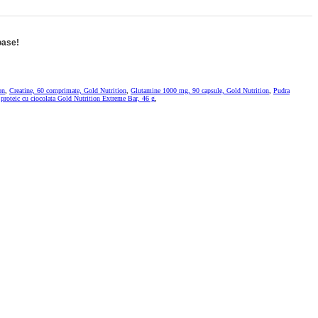
oase!
on
,
Creatine, 60 comprimate, Gold Nutrition
,
Glutamine 1000 mg, 90 capsule, Gold Nutrition
,
Pudra
proteic cu ciocolata Gold Nutrition Extreme Bar, 46 g
,