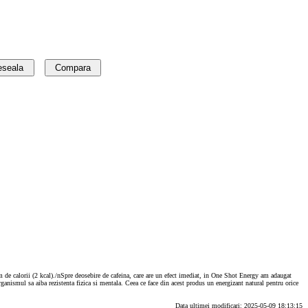
eseala
Compara
nim de calorii (2 kcal)./nSpre deosebire de cafeina, care are un efect imediat, in One Shot Energy am adaugat
anismul sa aiba rezistenta fizica si mentala. Ceea ce face din acest produs un energizant natural pentru orice
Data ultimei modificari: 2025-05-09 18:13:15