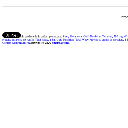
Info
Vezi si urmatoarele produse de la acelasi producator:
Zma, 90 capsule, Gold Nutrition
,
Tribulus, 550 mg, 60
proteica cu aroma de vanilie Total Whey, 1 kg, Gold Nutrition
,
Total Whey Protein cu aroma de ciocolata, 1 
Contact ControlEuri.ro
Copyright © 2026
SmartSystems.