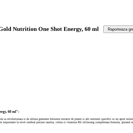
 Gold Nutrition One Shot Energy, 60 ml
Raporteaza gr
ergy, 60 ml":
ula sa revolutionara si de ultima generatie foloseste extracte de plante si alti nutrienti specifici cu un aport mi
ente importante la nivel cerebral precum taurina, colina si vitamina B6./nGinseng completeaza formula, ajutand org