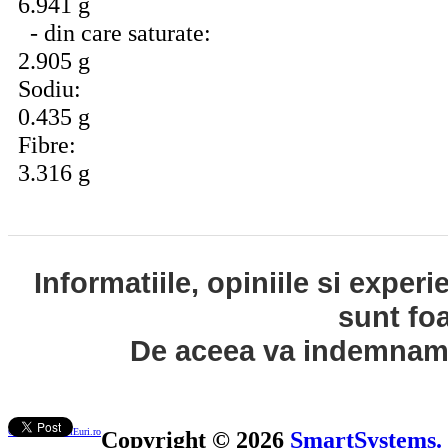
6.941 g
- din care saturate:
2.905 g
Sodiu:
0.435 g
Fibre:
3.316 g
Informatiile, opiniile si exper
sunt fo
De aceea va indemnam s
Contact ControlEuri.ro
Copyright © 2026
SmartSystems.