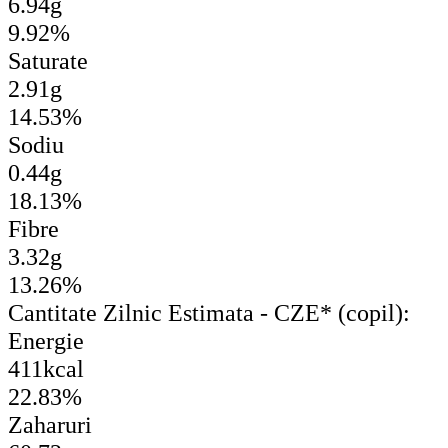
6.94g
9.92%
Saturate
2.91g
14.53%
Sodiu
0.44g
18.13%
Fibre
3.32g
13.26%
Cantitate Zilnic Estimata - CZE* (copil):
Energie
411kcal
22.83%
Zaharuri