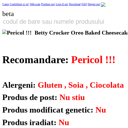
Cauta
Contribuie si tu!
Web-scan
Produse noi
Liste E-uri
Download
FAQ
Despre noi
beta
Betty Crocker Oreo Baked Cheesecak
Recomandare:
Pericol !!!
Alergeni:
Gluten , Soia , Ciocolata
Produs de post:
Nu stiu
Produs modificat genetic:
Nu
Produs iradiat:
Nu