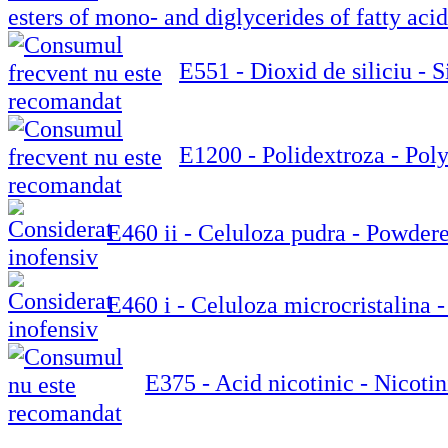
esters of mono- and diglycerides of fatty acid
E551 - Dioxid de siliciu - S
E1200 - Polidextroza - Pol
E460 ii - Celuloza pudra - Powdere
E460 i - Celuloza microcristalina -
E375 - Acid nicotinic - Nicotin