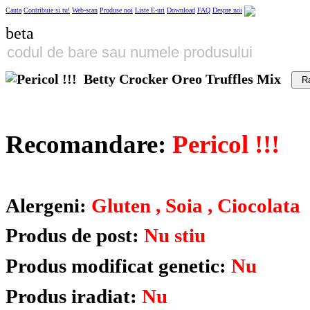
Cauta
Contribuie si tu!
Web-scan
Produse noi
Liste E-uri
Download
FAQ
Despre noi
beta
Betty Crocker Oreo Truffles Mix
R
Recomandare:
Pericol !!!
Alergeni:
Gluten , Soia , Ciocolata
Produs de post:
Nu stiu
Produs modificat genetic:
Nu
Produs iradiat:
Nu