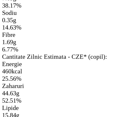
38.17%
Sodiu
0.35g
14.63%
Fibre
1.69g
6.77%
Cantitate Zilnic Estimata - CZE* (copil):
Energie
460kcal
25.56%
Zaharuri
44.63g
52.51%
Lipide
15.84g