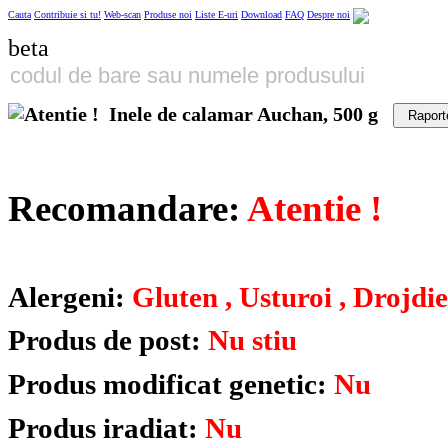
Cauta
Contribuie si tu!
Web-scan
Produse noi
Liste E-uri
Download
FAQ
Despre noi
beta
Inele de calamar Auchan, 500 g
Raport
Recomandare:
Atentie !
Alergeni:
Gluten , Usturoi , Drojdie
Produs de post:
Nu stiu
Produs modificat genetic:
Nu
Produs iradiat:
Nu