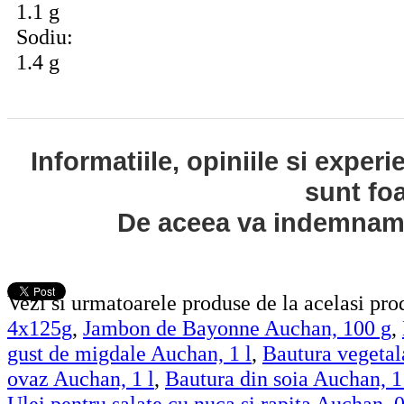
1.1 g
Sodiu:
1.4 g
Informatiile, opiniile si exper
sunt fo
De aceea va indemnam s
Vezi si urmatoarele produse de la acelasi pr
4x125g
,
Jambon de Bayonne Auchan, 100 g
,
gust de migdale Auchan, 1 l
,
Bautura vegetal
ovaz Auchan, 1 l
,
Bautura din soia Auchan, 1
Ulei pentru salate cu nuca si rapita Auchan, 0