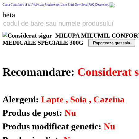
Cauta
Contribuie si tu!
Web-scan
Produse noi
Liste E-uri
Download
FAQ
Despre noi
beta
MILUPA MILUMIL CONFORT
MEDICALE SPECIALE 300G
Raporteaza greseala
Recomandare:
Considerat s
Alergeni:
Lapte , Soia , Cazeina
Produs de post:
Nu
Produs modificat genetic:
Nu