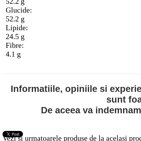
52.2 g
Glucide:
52.2 g
Lipide:
24.5 g
Fibre:
4.1 g
Informatiile, opiniile si exper
sunt fo
De aceea va indemnam s
Vezi si urmatoarele produse de la acelasi pr