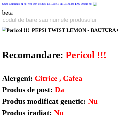
Cauta
Contribuie si tu!
Web-scan
Produse noi
Liste E-uri
Download
FAQ
Despre noi
beta
PEPSI TWIST LEMON - BAUTURA
Recomandare:
Pericol !!!
Alergeni:
Citrice , Cafea
Produs de post:
Da
Produs modificat genetic:
Nu
Produs iradiat:
Nu