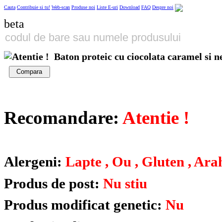
Cauta
Contribuie si tu!
Web-scan
Produse noi
Liste E-uri
Download
FAQ
Despre noi
beta
Baton proteic cu ciocolata caramel si 
Compara
Recomandare:
Atentie !
Alergeni:
Lapte , Ou , Gluten , Arah
Produs de post:
Nu stiu
Produs modificat genetic:
Nu