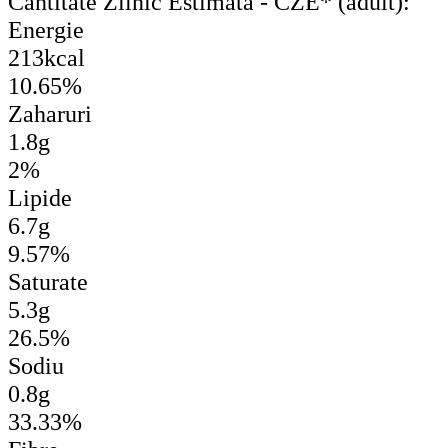
Cantitate Zilnic Estimata - CZE* (adult):
Energie
213kcal
10.65%
Zaharuri
1.8g
2%
Lipide
6.7g
9.57%
Saturate
5.3g
26.5%
Sodiu
0.8g
33.33%