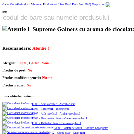
Cauta
Contribuie si tu!
Web-scan
Produse noi
Liste E-uri
Download
FAQ
Despre noi
beta
Supreme Gainers cu aroma de ciocolata
Recomandare:
Atentie !
Alergeni:
Lapte , Gluten , Soia
Produs de post:
Nu
Produs modificat genetic:
Nu stiu
Produs iradiat:
Nu
Lista aditivilor continuti:
E300 - Acid ascorbic - Ascorbic acid
E306 - Tocoferoli - Tocopherol
E307 - Alfa-tocoferol - Alpha-tocopherol
E308 - Gamma-tocoferol - Gamma-tocopherol
E309 - Delta-tocoferol - Delta-tocopherol
E339 - Fosfati de sodiu - Sodium phosphates
E412 - Guma guar - Guar gum