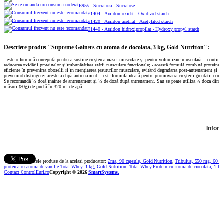
E955 - Sucraloza - Sucralose
E1404 - Amidon oxidat - Oxidized starch
E1420 - Amidon acetilat - Acetylated starch
E1440 - Amidon hidroxipropilat - Hydroxy propyl starch
Descriere produs "Supreme Gainers cu aroma de ciocolata, 3 kg, Gold Nutrition":
- este o formulă concepută pentru a susține creșterea masei musculare și pentru volumizare musculară; - conțin
reducerea oxidării proteinelor și îmbunătățirea stării musculare funcționale; - această formulă combină proteine ​
eficiente în prevenirea oboselii și în menținerea țesuturilor musculare, evitând degradarea post-antrenament și 
prevenind distrugerea acesteia după antrenament; - este formulă ideală pentru promovarea creșterii greutății co
Se recomandă ½ doză înainte de antrenament și ½ de doză după antrenament. Sau se poate utiliza ¼ doza dim
măsuri (80g) de pudră în 320 ml de apă.
Info
Vezi si urmatoarele produse de la acelasi producator:
Zma, 90 capsule, Gold Nutrition
,
Tribulus, 550 mg, 60
proteica cu aroma de vanilie Total Whey, 1 kg, Gold Nutrition
,
Total Whey Protein cu aroma de ciocolata, 1 
Contact ControlEuri.ro
Copyright © 2026
SmartSystems.