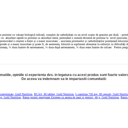
e proteine cu valoare biologică ridicată, complex de carbohidrați cu un nivel scazut de grasime per doză. - prote
​cu absorbție rapidă cu proteine ​​cu absorbție lentă, permițând o sinteză eficientă de proteine ​​la nivel muscular
promovând o creștere a forței și a masei musculare; - asocierea proteinelor și carbohidraților potențează înlocuir
rporale și a masei musculare și poate fi, de asemenea, folosită ca supliment alimentar la subiecții cu dificultăți
ineața, ¼ doza înainte de antrenament, ¼ doza după antrenament, ¼ doza seara înainte de culcare. Pentru preg
rmatiile, opiniile si experienta dvs. in legatura cu acest produs sunt foarte valor
De aceea va indemnam sa le impartasiti comunitatii:
 comprimate, Gold Nutrition
,
BCAA, 60 tablete, Gold Nutrition
,
L-carnitine 750 mg, 60 capsule, Gold Nutriti
kg, Gold Nutrition
,
Baton proteic energizant Extreme cu aroma de iaurt si piersici, 46 g, Gold Nutrition
,
Baton 