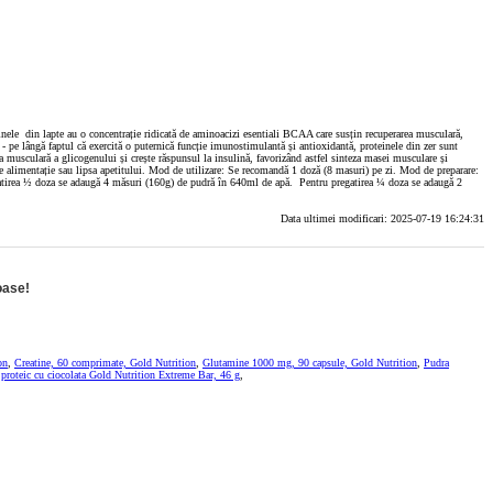
inele din lapte au o concentrație ridicată de aminoacizi esentiali BCAA care susțin recuperarea musculară,
; - pe lângă faptul că exercită o puternică funcție imunostimulantă și antioxidantă, proteinele din zer sunt
ea musculară a glicogenului și crește răspunsul la insulină, favorizând astfel sinteza masei musculare și
 de alimentație sau lipsa apetitului. Mod de utilizare: Se recomandă 1 doză (8 masuri) pe zi. Mod de preparare:
atirea ½ doza se adaugă 4 măsuri (160g) de pudră în 640ml de apă. Pentru pregatirea ¼ doza se adaugă 2
Data ultimei modificari: 2025-07-19 16:24:31
oase!
on
,
Creatine, 60 comprimate, Gold Nutrition
,
Glutamine 1000 mg, 90 capsule, Gold Nutrition
,
Pudra
proteic cu ciocolata Gold Nutrition Extreme Bar, 46 g
,